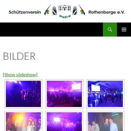
Suchen
Schützenverein Rothenberge e.V.
ZUM
PRIMÄR
INHALT
MENÜ
SPRINGEN
BILDER
[Show slideshow]