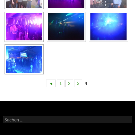
◄
1
2
3
4
Suchen
nach: