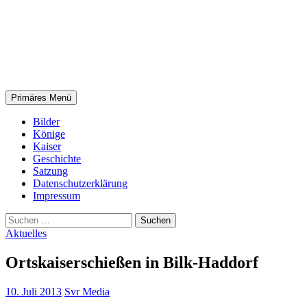
Suchen
Zum
Primäres Menü
Inhalt
Schützenverein Rothenberge
springen
Bilder
Könige
e.V.
Kaiser
Geschichte
Satzung
Datenschutzerklärung
Impressum
Suchen
nach:
Aktuelles
Ortskaiserschießen in Bilk-Haddorf
10. Juli 2013
Svr Media